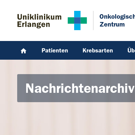
Zum Hauptinhalt springen
Skip to page footer
Onkologisc
Zentrum
Patienten
Krebsarten
Üb
Nachrichtenarchiv