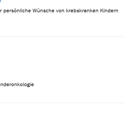
e
ür persönliche Wünsche von krebskranken Kindern
inderonkologie