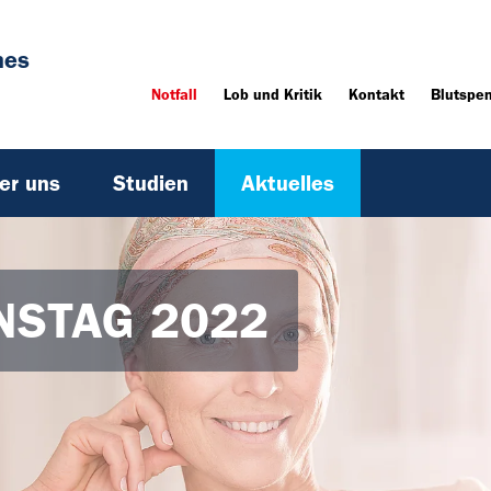
hes
Notfall
Lob und Kritik
Kontakt
Blutspe
er uns
Studien
Aktuelles
NSTAG 2022