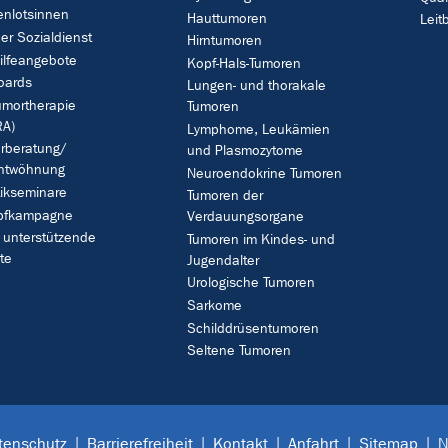
enlotsinnen
Hauttumoren
Leitb
her Sozialdienst
Hirntumoren
ilfeangebote
Kopf-Hals-Tumoren
oards
Lungen- und thorakale
umortherapie
Tumoren
A)
Lymphome, Leukämien
rberatung/
und Plasmozytome
ntwöhnung
Neuroendokrine Tumoren
ikseminare
Tumoren der
pfkampagne
Verdauungsorgane
 unterstützende
Tumoren im Kindes- und
te
Jugendalter
Urologische Tumoren
Sarkome
Schilddrüsentumoren
Seltene Tumoren
tenschutz
Barrierefreiheit
Kontakt
Anfahrt
Sitemap
N