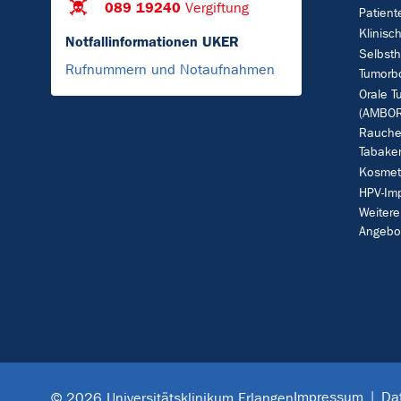
089 19240
Vergiftung
Patient
Klinisc
Notfallinformationen UKER
Selbsth
Rufnummern und Notaufnahmen
Tumorb
Orale T
(AMBOR
Rauche
Tabake
Kosmet
HPV-Im
Weitere
Angebo
Impressum
Da
© 2026 Universitätsklinikum Erlangen