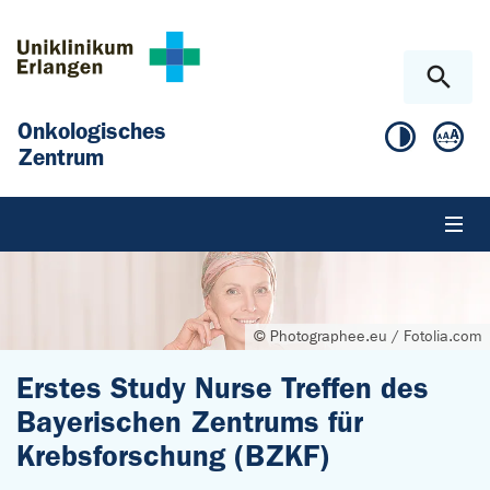
Zum Hauptinhalt springen
Skip to page footer
Onkologisches
Zentrum
© Photographee.eu / Fotolia.com
Erstes Study Nurse Treffen des
Bayerischen Zentrums für
Krebsforschung (BZKF)