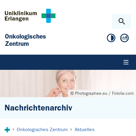
Zum Hauptinhalt springen
Skip to page footer
Onkologisches
Zentrum
© Photographee.eu / Fotolia.com
Nachrichtenarchiv
Sie sind hier:
Onkologisches Zentrum
Aktuelles