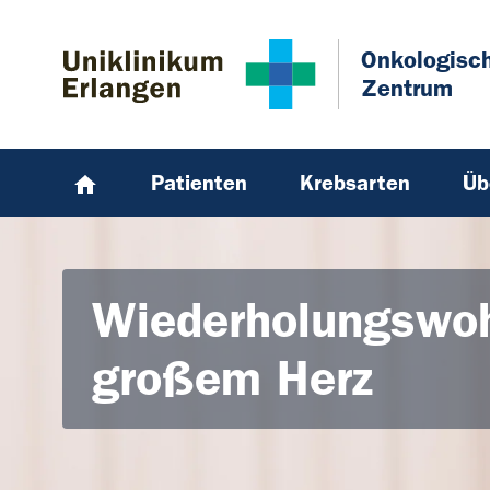
Zum Hauptinhalt springen
Skip to page footer
Onkologisc
Zentrum
Patienten
Krebsarten
Üb
Wiederholungswoh
großem Herz