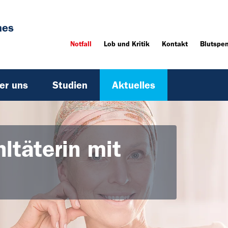
hes
Notfall
Lob und Kritik
Kontakt
Blutspe
er uns
Studien
Aktuelles
ltäterin mit