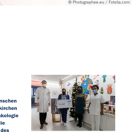
© Photographee.eu / Fotolia.com
enschen
kirchen
nkologie
die
 des