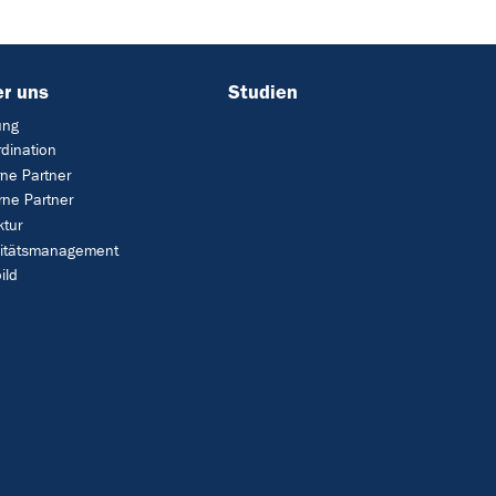
r uns
Studien
ung
dination
rne Partner
rne Partner
ktur
litätsmanagement
ild