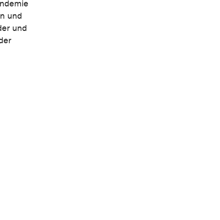
pandemie
en und
der und
der