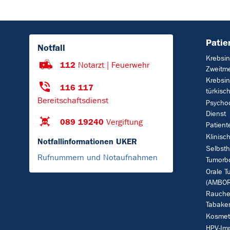
Patie
Notfall
Krebsin
112
Notarzt | Feuerwehr
Zweitm
Krebsin
116 117
türkisc
Bereitschaftsdienst
Psycho
Dienst
089 19240
Vergiftung
Patient
Klinisc
Notfallinformationen UKER
Selbsth
Rufnummern und Notaufnahmen
Tumorb
Orale T
(AMBOR
Rauche
Tabake
Kosmet
HPV-Im