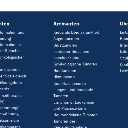
nten
Krebsarten
Übe
formation und
Krebs als Berufskrankheit
Leit
einung
Augentumoren
Koor
formation in
Brusttumoren
Inte
her Sprache
Familiärer Brust- und
Exte
onkologischer
Eierstockkrebs
Stru
Gynäkologische Tumoren
Qua
enlotsinnen
Hauttumoren
Leitb
her Sozialdienst
Hirntumoren
ilfeangebote
Kopf-Hals-Tumoren
oards
Lungen- und thorakale
umortherapie
Tumoren
A)
Lymphome, Leukämien
rberatung/
und Plasmozytome
ntwöhnung
Neuroendokrine Tumoren
ikseminare
Tumoren der
pfkampagne
Verdauungsorgane