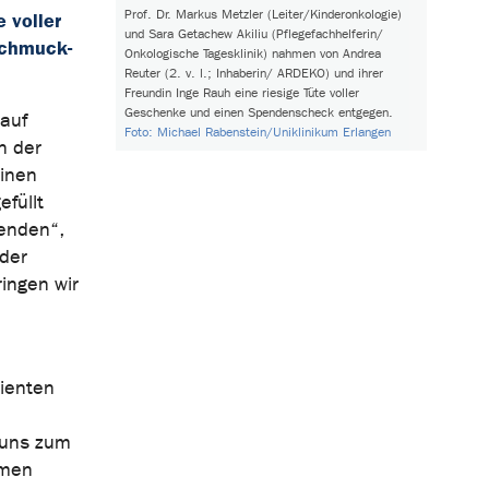
Prof. Dr. Markus Metzler (Leiter/Kinderonkologie)
 voller
und Sara Getachew Akiliu (Pflegefachhelferin/
Schmuck-
Onkologische Tagesklinik) nahmen von Andrea
Reuter (2. v. l.; Inhaberin/ ARDEKO) und ihrer
Freundin Inge Rauh eine riesige Tüte voller
Geschenke und einen Spendenscheck entgegen.
 auf
Foto: Michael Rabenstein/Uniklinikum Erlangen
n der
einen
füllt
penden“,
 der
ingen wir
tienten
 uns zum
mmen