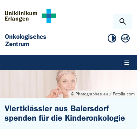
Zum Hauptinhalt springen
Skip to page footer
Onkologisches
Zentrum
© Photographee.eu / Fotolia.com
Viertklässler aus Baiersdorf
spenden für die Kinderonkologie
Sie sind hier: