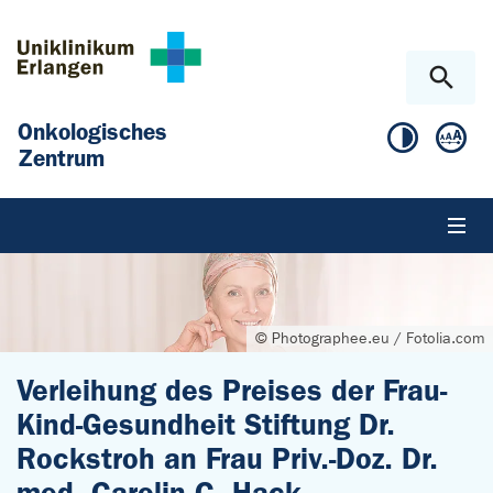
Zum Hauptinhalt springen
Skip to page footer
Onkologisches
Zentrum
© Photographee.eu / Fotolia.com
Verleihung des Preises der Frau-
Kind-Gesundheit Stiftung Dr.
Rockstroh an Frau Priv.-Doz. Dr.
med. Carolin C. Hack