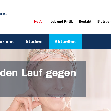
hes
Notfall
Lob und Kritik
Kontakt
Blutspe
er uns
Studien
Aktuelles
 den Lauf gegen