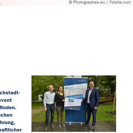
© Photographee.eu / Fotolia.com
chstadt-
event
finden.
schen
ährung,
aftlicher