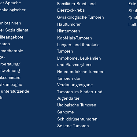
her Sprache
Familiärer Brust- und
Exte
onkologischer
Eierstockkrebs
Stru
Gynäkologische Tumoren
Qua
enlotsinnen
Hauttumoren
Leitb
her Sozialdienst
Hirntumoren
ilfeangebote
Kopf-Hals-Tumoren
oards
Lungen- und thorakale
umortherapie
Tumoren
A)
Lymphome, Leukämien
rberatung/
und Plasmozytome
ntwöhnung
Neuroendokrine Tumoren
ikseminare
Tumoren der
pfkampagne
Verdauungsorgane
 unterstützende
Tumoren im Kindes- und
te
Jugendalter
Urologische Tumoren
Sarkome
Schilddrüsentumoren
Seltene Tumoren