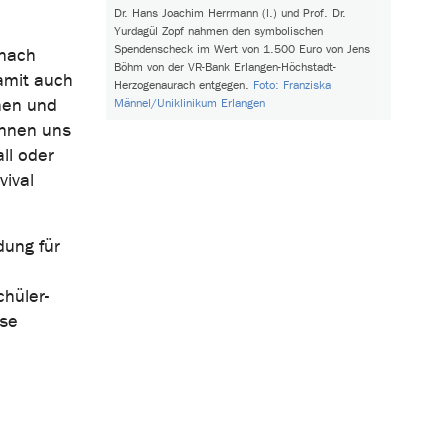
Dr. Hans Joachim Herrmann (l.) und Prof. Dr.
Yurdagül Zopf nahmen den symbolischen
Spendenscheck im Wert von 1.500 Euro von Jens
 nach
Böhm von der VR-Bank Erlangen-Höchstadt-
amit auch
Herzogenaurach entgegen.
Foto: Franziska
nnen und
Männel/Uniklinikum Erlangen
önnen uns
ll oder
vival
dung für
hüler-
ose