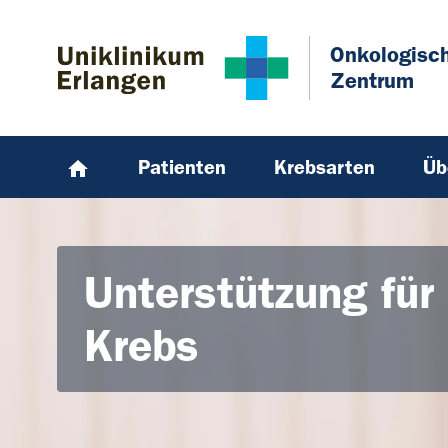
Zum Hauptinhalt springen
Skip to page footer
Onkologisc
Zentrum
Patienten
Krebsarten
Üb
Unterstützung für
Krebs