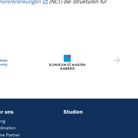
umorerkrankungen
(NCT) die Strukturen für
r uns
Studien
ung
dination
rne Partner