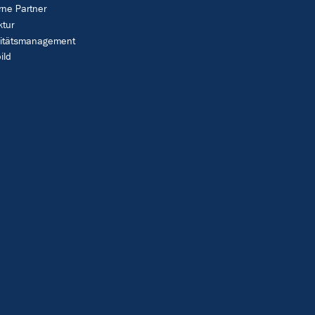
rne Partner
ktur
litätsmanagement
ild