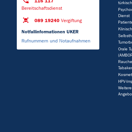
116 117
türkisc
Bereitschaftsdienst
Psycho
Dienst
089 19240
Vergiftung
Patient
Klinisc
Notfallinformationen UKER
Selbsth
Rufnummern und Notaufnahmen
Tumorb
Orale T
(AMBOR
Rauche
Tabake
Kosmet
HPV-Im
Weitere
Angebo