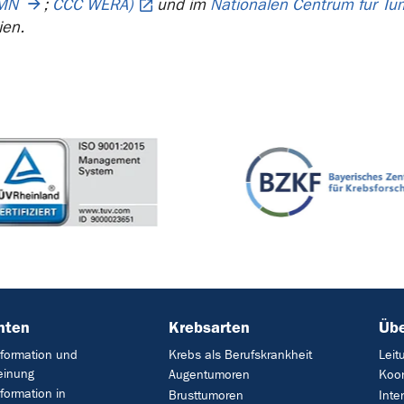
MN
;
CCC WERA)
und im
Nationalen Centrum für T
ien.
nten
Krebsarten
Übe
formation und
Krebs als Berufskrankheit
Leit
einung
Augentumoren
Koor
formation in
Brusttumoren
Inte