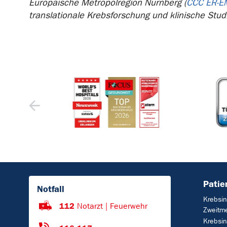
Europäische Metropolregion Nürnberg (
CCC ER-E
translationale Krebsforschung und klinische Stud
Patie
Notfall
Krebsin
112
Notarzt | Feuerwehr
Zweitm
Krebsin