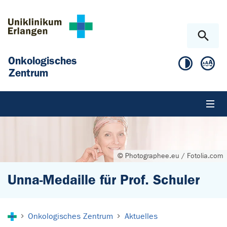
Zum Hauptinhalt springen
Skip to page footer
Onkologisches
Zentrum
© Photographee.eu / Fotolia.com
Unna-Medaille für Prof. Schuler
Sie sind hier:
Onkologisches Zentrum
Aktuelles