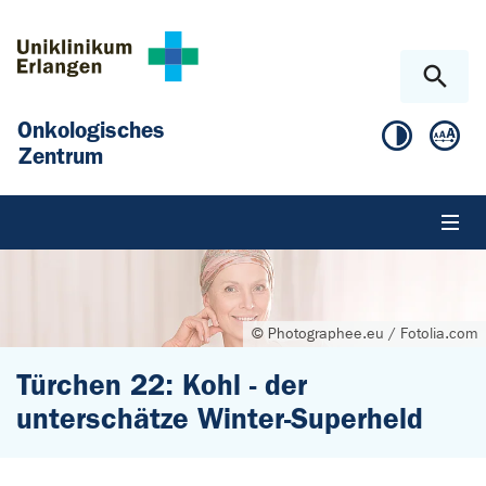
Zum Hauptinhalt springen
Skip to page footer
Onkologisches
Zentrum
© Photographee.eu / Fotolia.com
Türchen 22: Kohl - der
unterschätze Winter-Superheld
Sie sind hier: