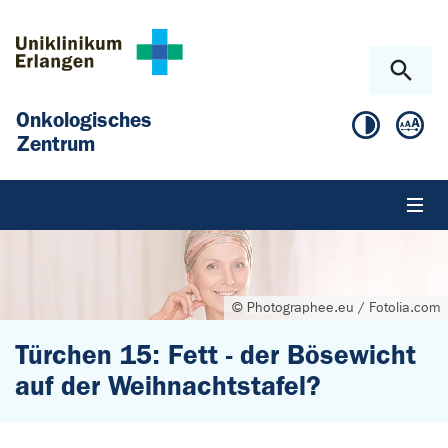
Zum Hauptinhalt springen
Skip to page footer
Onkologisches
Zentrum
© Photographee.eu / Fotolia.com
Türchen 15: Fett - der Bösewicht
auf der Weihnachtstafel?
Sie sind hier: