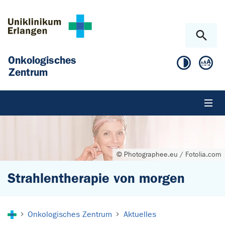
Zum Hauptinhalt springen
Skip to page footer
Onkologisches
Zentrum
© Photographee.eu / Fotolia.com
Strahlentherapie von morgen
Sie sind hier:
Onkologisches Zentrum
Aktuelles