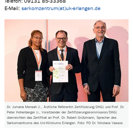
Telefon: 09131 85-33368
E-Mail:
sarkomzentrum(at)uk-erlangen.de
Dr. Jumana Mensah (l., Ärztliche Referentin Zertifizierung/DKG) und Prof. Dr.
Peter Hohenberger (r., Vorsitzender der Zertifizierungskommission/DKG)
überreichten das Zertifikat an Prof. Dr. Robert Grützmann, Sprecher des
Sarkomzentrums des Uni-Klinikums Erlangen. Foto: PD Dr. Nikolaos Vassos