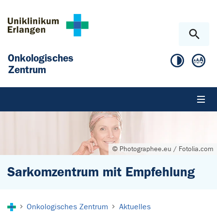
Zum Hauptinhalt springen
Skip to page footer
Onkologisches
Zentrum
© Photographee.eu / Fotolia.com
Sarkomzentrum mit Empfehlung
Sie sind hier:
Onkologisches Zentrum
Aktuelles