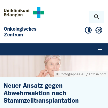
Zum Hauptinhalt springen
Skip to page footer
Onkologisches
Zentrum
© Photographee.eu / Fotolia.com
Neuer Ansatz gegen
Abwehrreaktion nach
Stammzelltransplantation