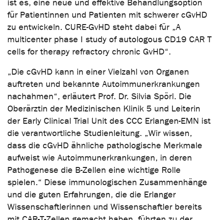
ist es, eine neue und effektive Behandlungsoption
für Patientinnen und Patienten mit schwerer cGvHD
zu entwickeln. CURE-GvHD steht dabei für „A
multicenter phase I study of autologous CD19 CAR T
cells for therapy refractory chronic GvHD“.
„Die cGvHD kann in einer Vielzahl von Organen
auftreten und bekannte Autoimmunerkrankungen
nachahmen“, erläutert Prof. Dr. Silvia Spörl. Die
Oberärztin der Medizinischen Klinik 5 und Leiterin
der Early Clinical Trial Unit des CCC Erlangen-EMN ist
die verantwortliche Studienleitung. „Wir wissen,
dass die cGvHD ähnliche pathologische Merkmale
aufweist wie Autoimmunerkrankungen, in deren
Pathogenese die B-Zellen eine wichtige Rolle
spielen.“ Diese immunologischen Zusammenhänge
und die guten Erfahrungen, die die Erlanger
Wissenschaftlerinnen und Wissenschaftler bereits
mit CAR-T-Zellen gemacht haben, führten zu der