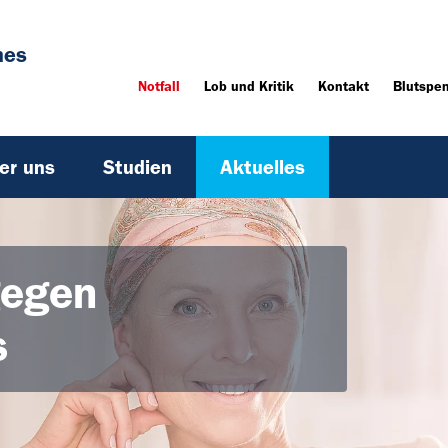
hes
Notfall
Lob und Kritik
Kontakt
Blutspe
er uns
Studien
Aktuelles
gegen
s