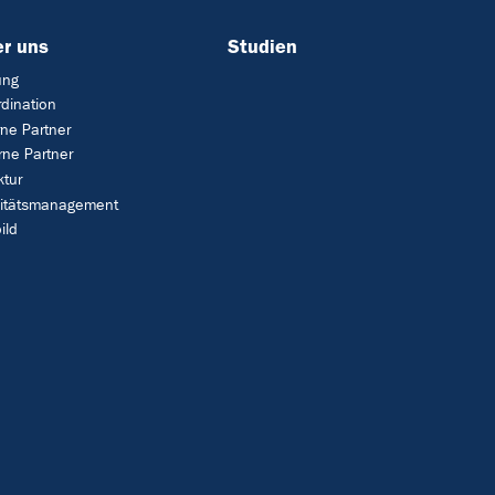
r uns
Studien
ung
dination
rne Partner
rne Partner
ktur
litätsmanagement
ild