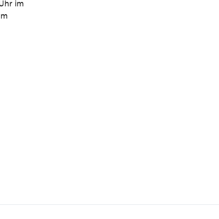
Uhr im
 im