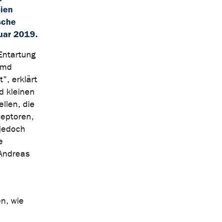
pien
sche
uar 2019.
Entartung
emd
, erklärt
d kleinen
llen, die
zeptoren,
 jedoch
e
 Andreas
n, wie