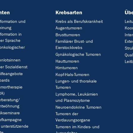
nten
Krebsarten
Übe
formation und
Krebs als Berufskrankheit
Leit
einung
Augentumoren
Koor
formation in
Brusttumoren
Inte
her Sprache
Familiärer Brust- und
Exte
onkologischer
Eierstockkrebs
Stru
Gynäkologische Tumoren
Qua
enlotsinnen
Hauttumoren
Leitb
her Sozialdienst
Hirntumoren
ilfeangebote
Kopf-Hals-Tumoren
oards
Lungen- und thorakale
umortherapie
Tumoren
A)
Lymphome, Leukämien
rberatung/
und Plasmozytome
ntwöhnung
Neuroendokrine Tumoren
ikseminare
Tumoren der
pfkampagne
Verdauungsorgane
 unterstützende
Tumoren im Kindes- und
te