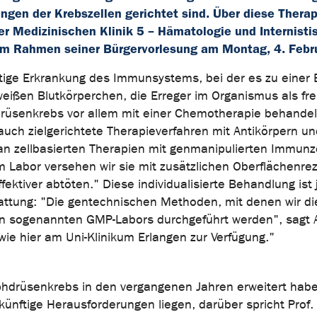
ngen der Krebszellen gerichtet sind. Über diese Thera
er Medizinischen Klinik 5 – Hämatologie und Internisti
 im Rahmen seiner Bürgervorlesung am Montag, 4. Febr
ige Erkrankung des Immunsystems, bei der es zu einer 
ißen Blutkörperchen, die Erreger im Organismus als fr
senkrebs vor allem mit einer Chemotherapie behandelt"
uch zielgerichtete Therapieverfahren mit Antikörpern un
 an zellbasierten Therapien mit genmanipulierten Immunze
 Labor versehen wir sie mit zusätzlichen Oberflächenre
ektiver abtöten." Diese individualisierte Behandlung ist
tattung: "Die gentechnischen Methoden, mit denen wir di
in sogenannten GMP-Labors durchgeführt werden", sagt
e hier am Uni-Klinikum Erlangen zur Verfügung."
hdrüsenkrebs in den vergangenen Jahren erweitert habe
ukünftige Herausforderungen liegen, darüber spricht Prof.