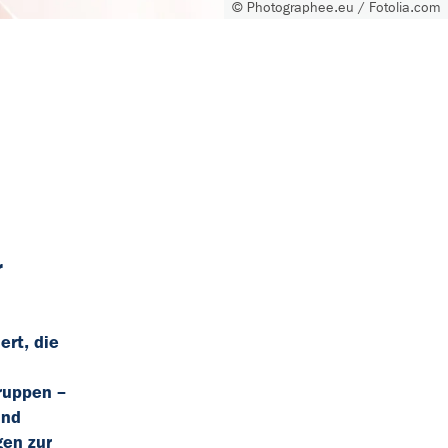
© Photographee.eu / Fotolia.com
r
rt, die
ruppen –
und
gen zur