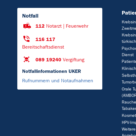
Patie
Notfall
Krebsin
112
Notarzt | Feuerwehr
Zweitm
Krebsin
116 117
türkisc
Bereitschaftsdienst
Psycho
Dienst
089 19240
Vergiftung
Patient
Klinisc
Notfallinformationen UKER
Selbsth
Rufnummern und Notaufnahmen
Tumorb
Orale T
(AMBOR
Rauche
Tabake
Kosmet
HPV-Im
Weitere
Angebo