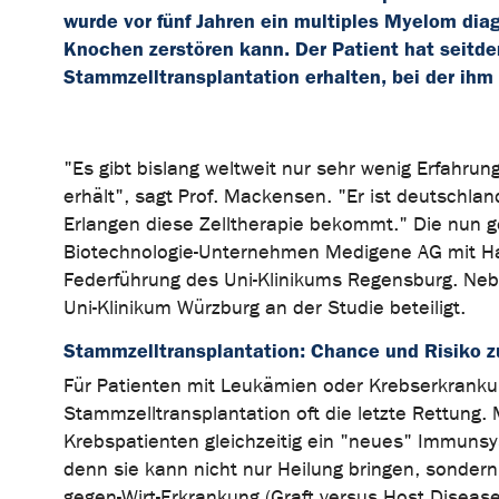
wurde vor fünf Jahren ein multiples Myelom dia
Knochen zerstören kann. Der Patient hat seit
Stammzelltransplantation erhalten, bei der ih
"Es gibt bislang weltweit nur sehr wenig Erfahrun
erhält", sagt Prof. Mackensen. "Er ist deutschlan
Erlangen diese Zelltherapie bekommt." Die nun g
Biotechnologie-Unternehmen Medigene AG mit Haup
Federführung des Uni-Klinikums Regensburg. Neb
Uni-Klinikum Würzburg an der Studie beteiligt.
Stammzelltransplantation: Chance und Risiko z
Für Patienten mit Leukämien oder Krebserkranku
Stammzelltransplantation oft die letzte Rettung
Krebspatienten gleichzeitig ein "neues" Immuns
denn sie kann nicht nur Heilung bringen, sonder
gegen-Wirt-Erkrankung (Graft versus Host Disea