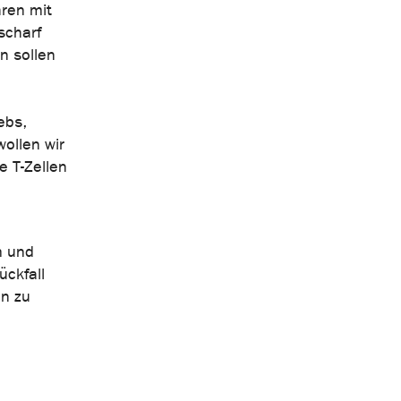
hren mit
scharf
n sollen
ebs,
ollen wir
e T-Zellen
m und
ckfall
en zu