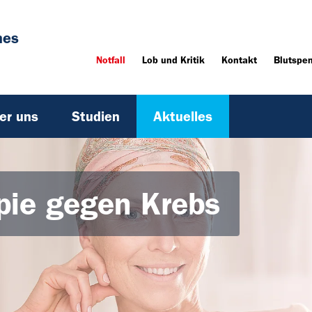
hes
Notfall
Lob und Kritik
Kontakt
Blutspe
er uns
Studien
Aktuelles
ie gegen Krebs