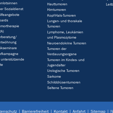
enlotsinnen
Hauttumoren
Leitb
her Sozialdienst
Hirntumoren
ilfeangebote
Kopf-Hals-Tumoren
oards
Lungen- und thorakale
umortherapie
Tumoren
A)
Lymphome, Leukämien
rberatung/
und Plasmozytome
ntwöhnung
Neuroendokrine Tumoren
ikseminare
Tumoren der
pfkampagne
Verdauungsorgane
 unterstützende
Tumoren im Kindes- und
te
Jugendalter
Urologische Tumoren
Sarkome
Schilddrüsentumoren
Seltene Tumoren
tenschutz
Barrierefreiheit
Kontakt
Anfahrt
Sitemap
N