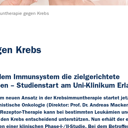
untherapie gegen Krebs
gen Krebs
l dem Immunsystem die zielgerichtete
n – Studienstart am Uni-Klinikum Er
em neuen Ansatz in der Krebsimmuntherapie startet jet
nistische Onkologie (Direktor: Prof. Dr. Andreas Macke
ll-Rezeptor-Therapie kann bei bestimmten Leukämien un
n Krebs entscheidend unterstützen. Nun erhält der e
n einer klinischen Phase-I-/II-Studie. Bei dem Betroff