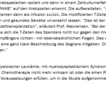
ebspatienten isoliert und dann in einem Zellkulturverfa
RAME" auf den Krebszellen erkennt. Die aufbereiteten, "
ten dann als Infusion zurück. Die modifizierten T-Zelle
n und gesundes Gewebe unversehrt lassen. "Das ist der
lltransplantation", erläutert Prof. Mackensen. "Bei der
s sich die T-Zellen des Spenders nicht nur gegen den Kr
ängers richten - mit lebensbedrohlichen Folgen. Das w
 eine ganz klare Beschreibung des Gegners mitgeben. Di
en."
 myeloischer Leukämie, mit myelodysplastischem Syndro
hemotherapie nicht mehr wirksam ist oder die einen Rü
 Voraussetzungen erfüllen, um in die Studie aufgenomm