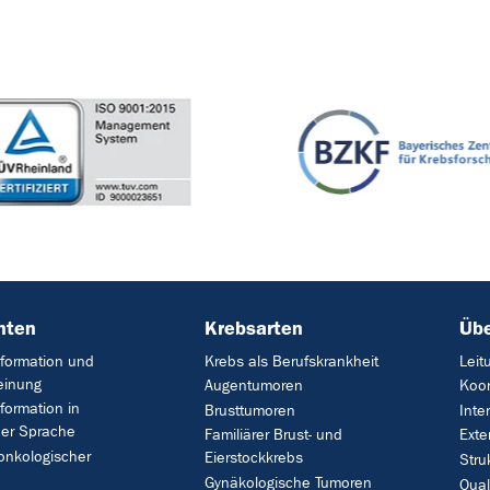
nten
Krebsarten
Übe
formation und
Krebs als Berufskrankheit
Leit
einung
Augentumoren
Koor
formation in
Brusttumoren
Inte
her Sprache
Familiärer Brust- und
Exte
onkologischer
Eierstockkrebs
Stru
Gynäkologische Tumoren
Qua