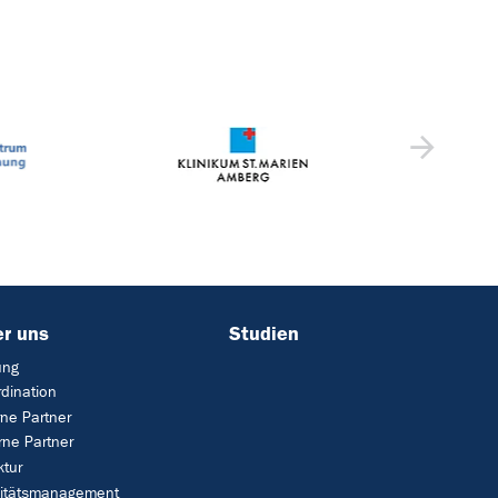
r uns
Studien
ung
dination
rne Partner
rne Partner
ktur
litätsmanagement