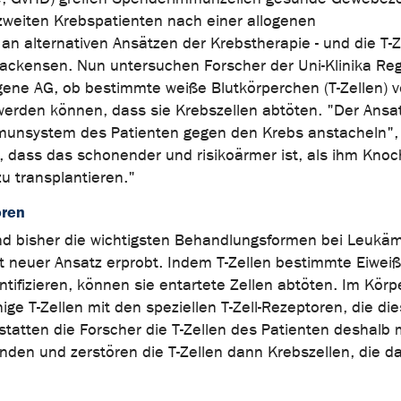
 zweiten Krebspatienten nach einer allogenen
n alternativen Ansätzen der Krebstherapie - und die T-Ze
 Mackensen. Nun untersuchen Forscher der Uni-Klinika Re
ne AG, ob bestimmte weiße Blutkörperchen (T-Zellen) 
rden können, dass sie Krebszellen abtöten. "Der Ansatz
mmunsystem des Patienten gegen den Krebs anstacheln",
 dass das schonender und risikoärmer ist, als ihm Kno
 transplantieren."
ören
d bisher die wichtigsten Behandlungsformen bei Leukäm
tt neuer Ansatz erprobt. Indem T-Zellen bestimmte Eiwei
ntifizieren, können sie entartete Zellen abtöten. Im Körp
ge T-Zellen mit den speziellen T-Zell-Rezeptoren, die di
statten die Forscher die T-Zellen des Patienten deshalb 
inden und zerstören die T-Zellen dann Krebszellen, die d