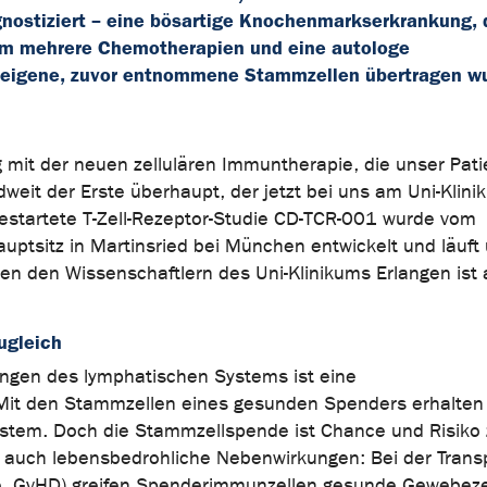
gnostiziert – eine bösartige Knochenmarkserkrankung, 
dem mehrere Chemotherapien und eine autologe
m eigene, zuvor entnommene Stammzellen übertragen w
g mit der neuen zellulären Immuntherapie, die unser Patie
dweit der Erste überhaupt, der jetzt bei uns am Uni-Klin
estartete T-Zell-Rezeptor-Studie CD-TCR-001 wurde vom
tsitz in Martinsried bei München entwickelt und läuft 
en den Wissenschaftlern des Uni-Klinikums Erlangen ist
ugleich
ngen des lymphatischen Systems ist eine
. Mit den Stammzellen eines gesunden Spenders erhalten
ystem. Doch die Stammzellspende ist Chance und Risiko 
n auch lebensbedrohliche Nebenwirkungen: Bei der Transp
se, GvHD) greifen Spenderimmunzellen gesunde Gewebeze