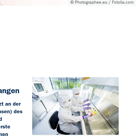
© Photographee.eu / Fotolia.com
langen
zt an der
nsen) des
d
rste
enen