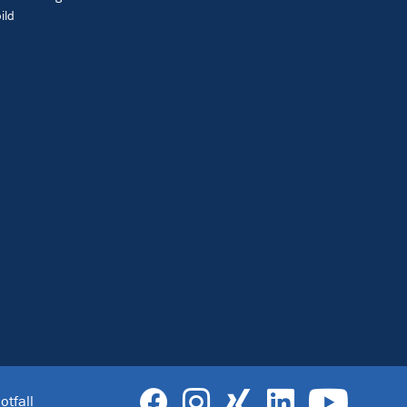
ild
otfall