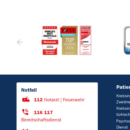
Patie
Notfall
Krebsin
112
Notarzt | Feuerwehr
Zweitm
Krebsin
116 117
türkisc
Bereitschaftsdienst
Psycho
Dienst