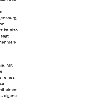
ll-
gensburg,
von
 ist also
 sagt
chenmark
ie. Mit
ße
er eines
ese
mit einem
as eigene