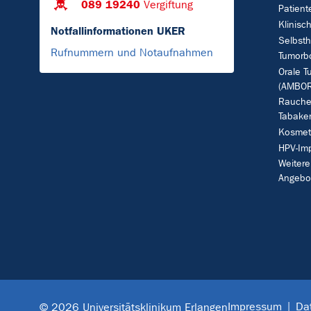
089 19240
Vergiftung
Patient
Klinisc
Notfallinformationen UKER
Selbsth
Rufnummern und Notaufnahmen
Tumorb
Orale T
(AMBOR
Rauche
Tabake
Kosmet
HPV-Im
Weitere
Angebo
Impressum
Da
© 2026 Universitätsklinikum Erlangen