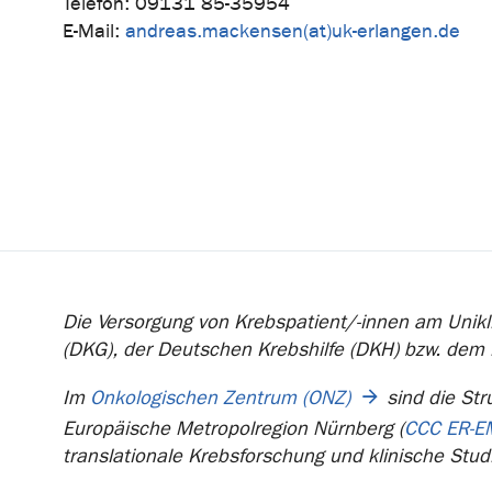
Telefon: 09131 85-35954
E-Mail:
andreas.mackensen(at)uk-erlangen.de
Die Versorgung von Krebspatient/-innen am Unikli
(DKG), der Deutschen Krebshilfe (DKH) bzw. dem
Im
Onkologischen Zentrum (ONZ)
sind die Str
Europäische Metropolregion Nürnberg (
CCC ER-E
translationale Krebsforschung und klinische Stud