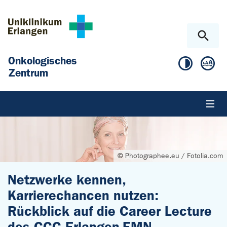
Zum Hauptinhalt springen
Skip to page footer
Onkologisches
Zentrum
© Photographee.eu / Fotolia.com
Netzwerke kennen,
Karrierechancen nutzen:
Rückblick auf die Career Lecture
des CCC Erlangen-EMN