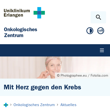
Zum Hauptinhalt springen
Skip to page footer
Onkologisches
Zentrum
© Photographee.eu / Fotolia.com
Mit Herz gegen den Krebs
Sie sind hier:
Onkologisches Zentrum
Aktuelles