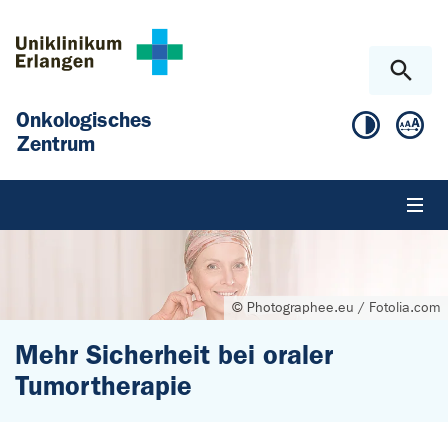
Zum Hauptinhalt springen
Skip to page footer
Onkologisches
Zentrum
© Photographee.eu / Fotolia.com
Mehr Sicherheit bei oraler
Tumortherapie
Sie sind hier: