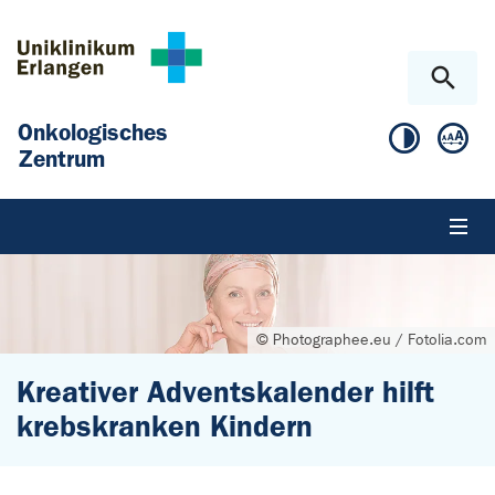
Zum Hauptinhalt springen
Skip to page footer
Onkologisches
Zentrum
© Photographee.eu / Fotolia.com
Kreativer Adventskalender hilft
krebskranken Kindern
Sie sind hier: