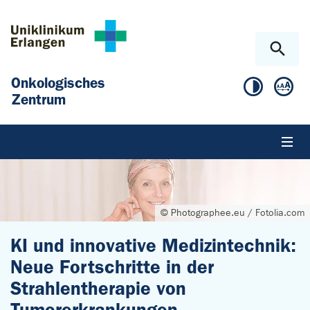
Zum Hauptinhalt springen
Skip to page footer
Onkologisches
Zentrum
© Photographee.eu / Fotolia.com
KI und innovative Medizintechnik:
Neue Fortschritte in der
Strahlentherapie von
Tumorerkrankungen