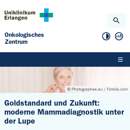
Zum Hauptinhalt springen
Skip to page footer
Onkologisches
Zentrum
© Photographee.eu / Fotolia.com
Goldstandard und Zukunft:
moderne Mammadiagnostik unter
der Lupe