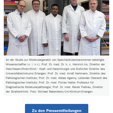
An der Studie zur Molekulargenetik von Speicheldrüsenkarzinomen beteiligte
Wissenschaftler (v. l. n r.): Prof. Dr. med. Dr. h. c. Heinrich Iro, Direktor der
Hals-Nasen-Ohren-Klinik - Kopf- und Halschirurgie und Ärztlicher Direktor des
Universitätsklinikums Erlangen; Prof. Dr. med. Arndt Hartmann, Direktor des
Pathologischen Instituts; Prof. Dr. med. Abbas Agaimy, Leitender Oberarzt des
Pathologischen Instituts; Prof. Dr. med. Florian Haller, Professur für
Diagnostische Molekularpathologie; Prof. Dr. med. Rainer Fietkau, Direktor
der Strahlenklinik. Foto: Michael Rabenstein/Uni-Klinikum-Erlangen
Zu den Pressemitteilungen