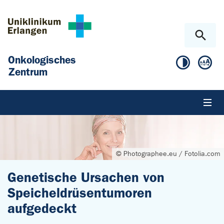
Zum Hauptinhalt springen
Skip to page footer
Onkologisches
Zentrum
© Photographee.eu / Fotolia.com
Genetische Ursachen von
Speicheldrüsentumoren
aufgedeckt