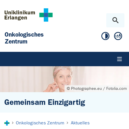
Zum Hauptinhalt springen
Skip to page footer
Onkologisches
Zentrum
© Photographee.eu / Fotolia.com
Gemeinsam Einzigartig
Sie sind hier:
Onkologisches Zentrum
Aktuelles