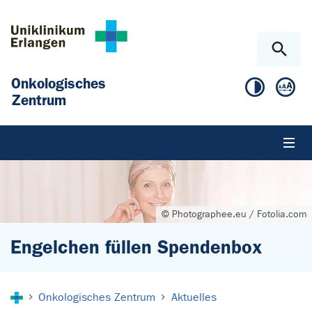
Zum Hauptinhalt springen
Skip to page footer
Onkologisches
Zentrum
© Photographee.eu / Fotolia.com
Engelchen füllen Spendenbox
Sie sind hier:
Onkologisches Zentrum
Aktuelles