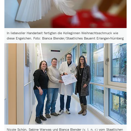
In liebevoller Handarbeit fertigten die Kolleginnen Weihnachtsschmuck wie
diese Engelchen. Foto: Bianca Blender/Staatliches Bauamt Erlangen-Nürnberg
Nicole Schön, Sabine Warwas und Bianca Blender (v. l. n. r.) vom Staatlichen