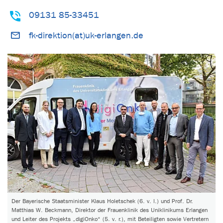
09131 85-33451
fk-direktion(at)uk-erlangen.de
Der Bayerische Staatsminister Klaus Holetschek (6. v. l.) und Prof. Dr.
Matthias W. Beckmann, Direktor der Frauenklinik des Uniklinikums Erlangen
und Leiter des Projekts „digiOnko“ (5. v. r.), mit Beteiligten sowie Vertretern