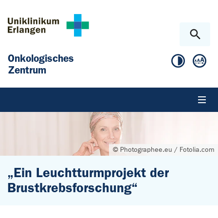
Zum Hauptinhalt springen
Skip to page footer
Onkologisches
Zentrum
© Photographee.eu / Fotolia.com
„Ein Leuchtturmprojekt der
Brustkrebsforschung“
Sie sind hier: