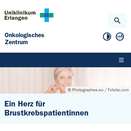
Zum Hauptinhalt springen
Skip to page footer
Onkologisches
Zentrum
© Photographee.eu / Fotolia.com
Ein Herz für
Brustkrebspatientinnen
Sie sind hier: