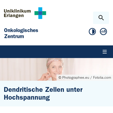
Zum Hauptinhalt springen
Skip to page footer
Onkologisches
Zentrum
© Photographee.eu / Fotolia.com
Dendritische Zellen unter
Hochspannung
Sie sind hier: