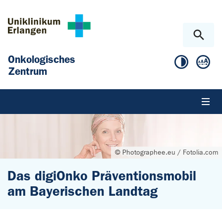
Zum Hauptinhalt springen
Skip to page footer
Onkologisches
Zentrum
© Photographee.eu / Fotolia.com
Das digiOnko Präventionsmobil
am Bayerischen Landtag
Sie sind hier: