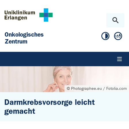
Zum Hauptinhalt springen
Skip to page footer
Onkologisches
Zentrum
© Photographee.eu / Fotolia.com
Darmkrebsvorsorge leicht
gemacht
Sie sind hier: