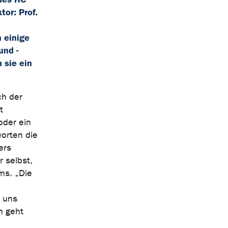
or: Prof.
 einige
und -
 sie ein
ch der
t
oder ein
orten die
ers
r selbst,
ams. „Die
n uns
m geht