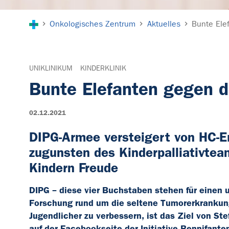
Sie sind hier:
Onkologisches Zentrum
Aktuelles
Bunte Ele
UNIKLINIKUM
KINDERKLINIK
Bunte Elefanten gegen 
02.12.2021
DIPG-Armee versteigert von HC-Er
zugunsten des Kinderpalliativte
Kindern Freude
DIPG – diese vier Buchstaben stehen für einen u
Forschung rund um die seltene Tumorerkrankung
Jugendlicher zu verbessern, ist das Ziel von 
auf der Facebookseite der Initiative Bennifanten