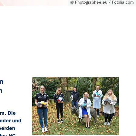
© Photographee.eu / Fotolia.com
n
n
om. Die
inder und
werden
 des HC