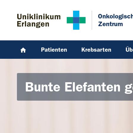
Zum Hauptinhalt springen
Skip to page footer
Onkologisc
Zentrum
Patienten
Krebsarten
Üb
Bunte Elefanten 