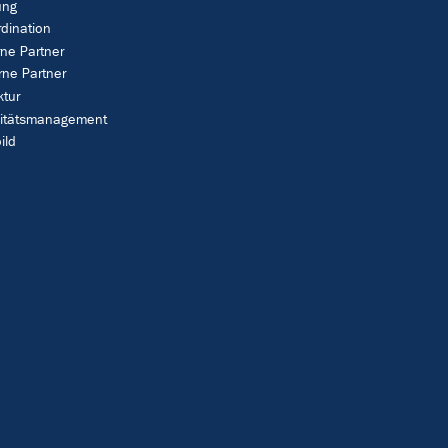
ung
dination
rne Partner
rne Partner
ktur
litätsmanagement
ild