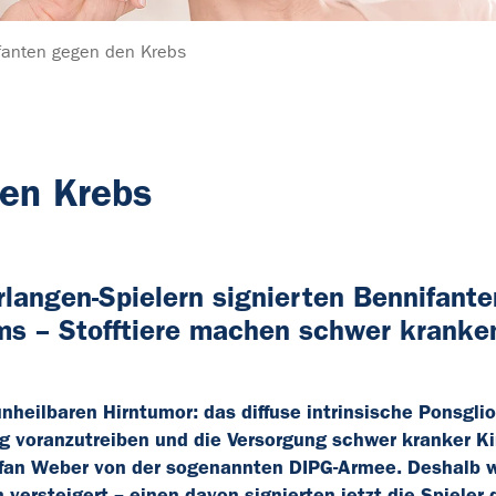
fanten gegen den Krebs
den Krebs
langen-Spielern signierten Bennifante
ams – Stofftiere machen schwer kranke
nheilbaren Hirntumor: das diffuse intrinsische Ponsgli
 voranzutreiben und die Versorgung schwer kranker K
Stefan Weber von der sogenannten DIPG-Armee. Deshalb 
 versteigert – einen davon signierten jetzt die Spieler