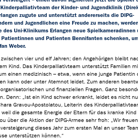
inderpalliativteam der Kinder- und Jugendklinik (Direkt
rlangen zugute und unterstützt andererseits die DIPG-
ndern und Jugendlichen eine Freude zu machen, werden
ie des Uni-Klinikums Erlangen neue Spielkameradinnen 
Patientinnen und Patienten Bennifanten schenken, um
fan Weber.
zwischen vier und elf Jahren; den Angehörigen bleibt na
rem Kind. Das Kinderpalliativteam unterstützt Familien mi
um einen medizinisch – etwa, wenn eine junge Patientin 
afen kann oder unter Atemnot leidet. Zum anderen beantw
 organisatorischen und finanziellen Fragen. Ganz besond
. Denn: „Ist ein Kind schwer erkrankt, leidet es nicht nu
 Chara Gravou-Apostolatou, Leiterin des Kinderpalliativte
eil die gesamte Energie der Eltern für das kranke Kind
tou über die Aktion der DIPG-Armee sehr froh: „Wir freue
nversteigerung dieses Jahr zum ersten Mal an unser Tea
use unterstützen können.“