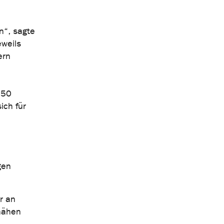
en“, sagte
eweils
ern
 50
ich für
gen
r an
 nähen