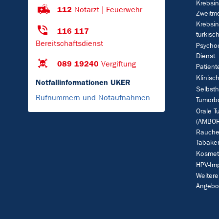
Krebsin
112
Notarzt | Feuerwehr
Zweitm
Krebsin
116 117
türkisc
Bereitschaftsdienst
Psycho
Dienst
089 19240
Vergiftung
Patient
Klinisc
Notfallinformationen UKER
Selbsth
Rufnummern und Notaufnahmen
Tumorb
Orale T
(AMBOR
Rauche
Tabake
Kosmet
HPV-Im
Weitere
Angebo