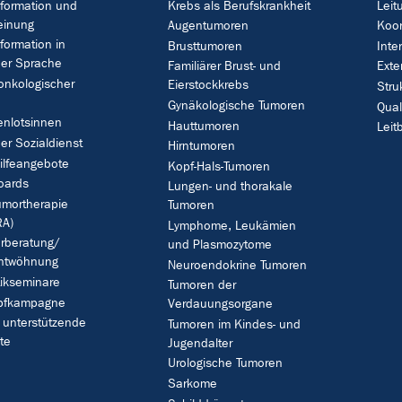
formation und
Krebs als Berufskrankheit
Leit
einung
Augentumoren
Koor
formation in
Brusttumoren
Inte
her Sprache
Familiärer Brust- und
Exte
onkologischer
Eierstockkrebs
Stru
Gynäkologische Tumoren
Qua
enlotsinnen
Hauttumoren
Leitb
her Sozialdienst
Hirntumoren
ilfeangebote
Kopf-Hals-Tumoren
oards
Lungen- und thorakale
umortherapie
Tumoren
A)
Lymphome, Leukämien
rberatung/
und Plasmozytome
ntwöhnung
Neuroendokrine Tumoren
ikseminare
Tumoren der
pfkampagne
Verdauungsorgane
 unterstützende
Tumoren im Kindes- und
te
Jugendalter
Urologische Tumoren
Sarkome