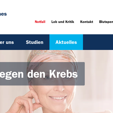
hes
Notfall
Lob und Kritik
Kontakt
Blutspe
er uns
Studien
Aktuelles
gegen den Krebs