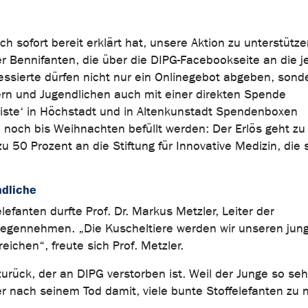
ich sofort bereit erklärt hat, unsere Aktion zu unterstütz
er Bennifanten, die über die DIPG-Facebookseite an die j
ssierte dürfen nicht nur ein Onlinegebot abgeben, sond
rn und Jugendlichen auch mit einer direkten Spende
kiste‘ in Höchstadt und in Altenkunstadt Spendenboxen
n noch bis Weihnachten befüllt werden: Der Erlös geht zu
 50 Prozent an die Stiftung für Innovative Medizin, die s
ndliche
efanten durfte Prof. Dr. Markus Metzler, Leiter der
tgegennehmen. „Die Kuscheltiere werden wir unseren jun
ichen“, freute sich Prof. Metzler.
rück, der an DIPG verstorben ist. Weil der Junge so seh
 nach seinem Tod damit, viele bunte Stoffelefanten zu