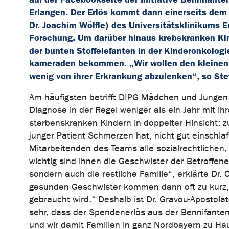
Erlangen. Der Erlös kommt dann einerseits dem K
Dr. Joachim Wölfle) des Universitätsklinikums E
Forschung. Um darüber hinaus krebskranken Ki
der bunten Stoffelefanten in der Kinderonkolog
kameraden bekommen. „Wir wollen den kleinen 
wenig von ihrer Erkrankung abzulenken“, so Ste
Am häufigsten betrifft DIPG Mädchen und Jungen 
Diagnose in der Regel weniger als ein Jahr mit ih
sterbenskranken Kindern in doppelter Hinsicht: z
junger Patient Schmerzen hat, nicht gut einschl
Mitarbeitenden des Teams alle sozialrechtlichen,
wichtig sind ihnen die Geschwister der Betroffenen
sondern auch die restliche Familie“, erklärte Dr.
gesunden Geschwister kommen dann oft zu kurz, w
gebraucht wird.“ Deshalb ist Dr. Gravou-Apostola
sehr, dass der Spendenerlös aus der Bennifante
und wir damit Familien in ganz Nordbayern zu Ha