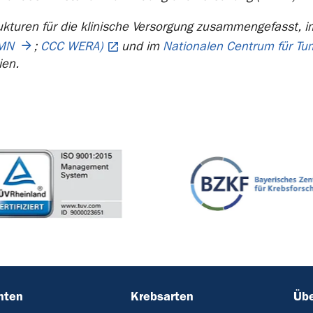
ukturen für die klinische Versorgung zusammengefasst, 
MN
;
CCC WERA)
und im
Nationalen Centrum für T
ien.
nten
Krebsarten
Übe