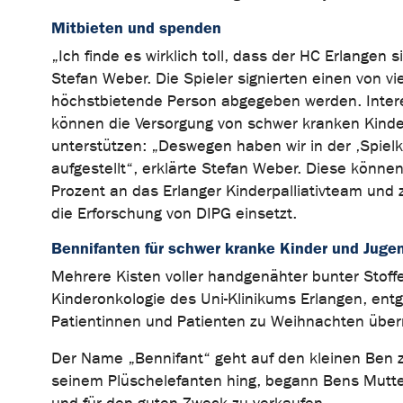
Mitbieten und spenden
„Ich finde es wirklich toll, dass der HC Erlangen s
Stefan Weber. Die Spieler signierten einen von vi
höchstbietende Person abgegeben werden. Intere
können die Versorgung von schwer kranken Kinde
unterstützen: „Deswegen haben wir in der ‚Spiel
aufgestellt“, erklärte Stefan Weber. Diese könne
Prozent an das Erlanger Kinderpalliativteam und zu
die Erforschung von DIPG einsetzt.
Bennifanten für schwer kranke Kinder und Juge
Mehrere Kisten voller handgenähter bunter Stoffel
Kinderonkologie des Uni-Klinikums Erlangen, en
Patientinnen und Patienten zu Weihnachten überre
Der Name „Bennifant“ geht auf den kleinen Ben zu
seinem Plüschelefanten hing, begann Bens Mutter