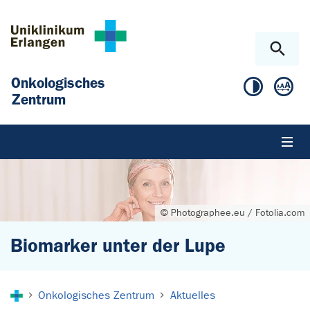
Zum Hauptinhalt springen
Skip to page footer
Onkologisches
Zentrum
© Photographee.eu / Fotolia.com
Biomarker unter der Lupe
Sie sind hier:
Onkologisches Zentrum
Aktuelles