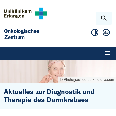
Zum Hauptinhalt springen
Skip to page footer
Onkologisches
Zentrum
© Photographee.eu / Fotolia.com
Aktuelles zur Diagnostik und
Therapie des Darmkrebses
Sie sind hier: