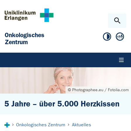
Zum Hauptinhalt springen
Skip to page footer
Onkologisches
Zentrum
© Photographee.eu / Fotolia.com
5 Jahre – über 5.000 Herzkissen
Sie sind hier:
Onkologisches Zentrum
Aktuelles